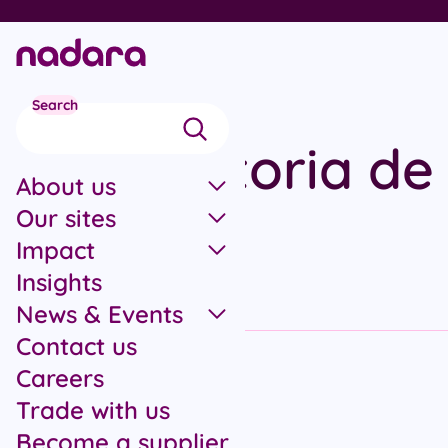
Skip to main content
Search
Convocatoria de
About us
España
Our sites
Impact
Insights
News & Events
Contact us
Careers
Trade with us
All articles
Become a supplier