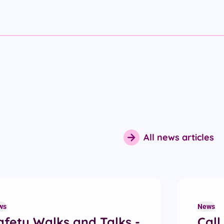
All news articles
ws
News
afety Walks and Talks -
Call